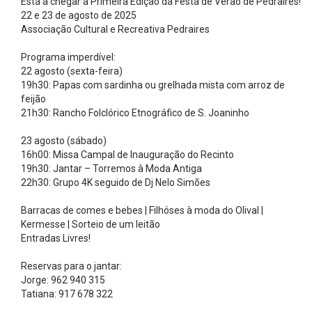
Está a chegar a Primeira Edição da Festa de Verão de Pedraires!
22 e 23 de agosto de 2025
Associação Cultural e Recreativa Pedraires
Programa imperdível:
22 agosto (sexta-feira)
19h30: Papas com sardinha ou grelhada mista com arroz de
feijão
21h30: Rancho Folclórico Etnográfico de S. Joaninho
23 agosto (sábado)
16h00: Missa Campal de Inauguração do Recinto
19h30: Jantar – Torremos à Moda Antiga
22h30: Grupo 4K seguido de Dj Nelo Simões
Barracas de comes e bebes | Filhóses à moda do Olival |
Kermesse | Sorteio de um leitão
Entradas Livres!
Reservas para o jantar:
Jorge: 962 940 315
Tatiana: 917 678 322