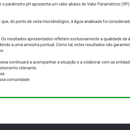
ue o parâmetro pH apresenta um valor abaixo do Valor Paramétrico (VP)
r que, do ponto de vista microbiológico, a água analisada foi consider
: Os resultados apresentados refletem exclusivamente a qualidade da
dendo a uma amostra pontual. Como tal, estes resultados não garante
po.
uesia continuará a acompanhar a situação e a colaborar com as entid
olvimento relevante.
sia
ossa comunidade.